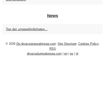
News
Top der ungewöhnlichsten...
© 2026
De.divacouturesalonspa.com
-
Site Structure
-
Cookies Policy
-
RSS
divacouturesalonspa.com
|
en
|
es
|
nl