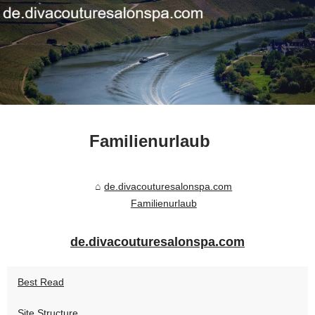
Familienurlaub
de.divacouturesalonspa.com
Familienurlaub
de.divacouturesalonspa.com
Best Read
Site Structure